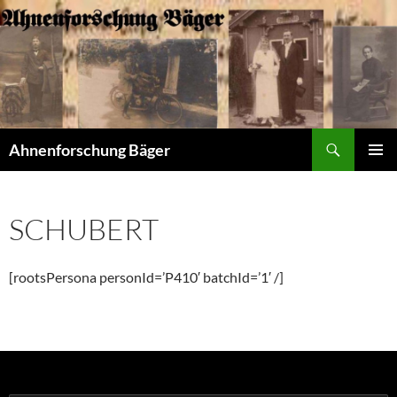
Zum
Inhalt
springen
Suchen
Ahnenforschung Bäger
PRIMÄR
MENÜ
SCHUBERT
[rootsPersona personId=’P410′ batchId=’1′ /]