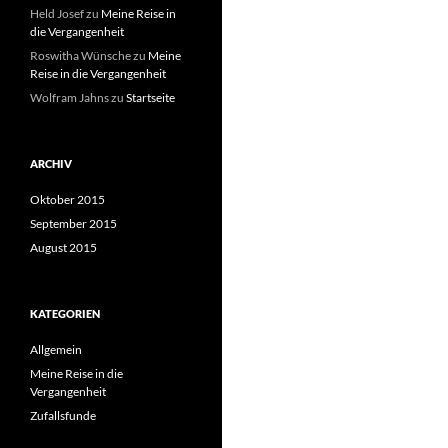
Held Josef
zu
Meine Reise in
die Vergangenheit
Roswitha Wünsche
zu
Meine
Reise in die Vergangenheit
Wolfram Jahns
zu
Startseite
ARCHIV
Oktober 2015
September 2015
August 2015
KATEGORIEN
Allgemein
Meine Reise in die
Vergangenheit
Zufallsfunde