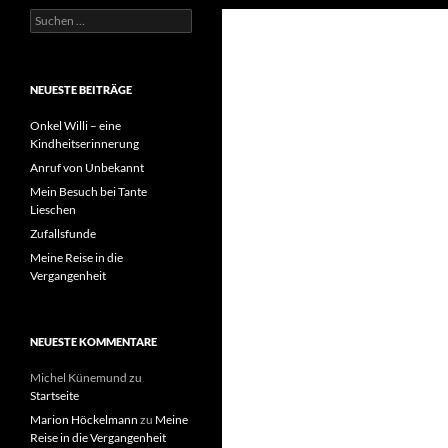
Suchen
nach:
NEUESTE BEITRÄGE
Onkel Willi – eine
Kindheitserinnerung
Anruf von Unbekannt
Mein Besuch bei Tante
Lieschen
Zufallsfunde
Meine Reise in die
Vergangenheit
NEUESTE KOMMENTARE
Michel Künemund
zu
Startseite
Marion Höckelmann
zu
Meine
Reise in die Vergangenheit