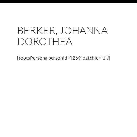
BERKER, JOHANNA
DOROTHEA
[rootsPersona personId=’I269′ batchId=’1′ /]