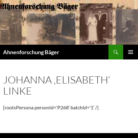
Zum
Inhalt
springen
Suchen
Ahnenforschung Bäger
PRIMÄR
MENÜ
JOHANNA ‚ELISABETH‘
LINKE
[rootsPersona personId=’P268′ batchId=’1′ /]