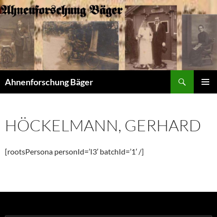
Zum
Inhalt
springen
Suchen
Ahnenforschung Bäger
PRIMÄR
MENÜ
HÖCKELMANN, GERHARD
[rootsPersona personId=’I3′ batchId=’1′ /]