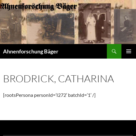
Zum
Inhalt
springen
Suchen
Ahnenforschung Bäger
PRIMÄR
MENÜ
BRODRICK, CATHARINA
[rootsPersona personId=’I272′ batchId=’1′ /]