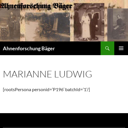
Zum
Inhalt
springen
Suchen
Ahnenforschung Bäger
PRIMÄR
MENÜ
MARIANNE LUDWIG
[rootsPersona personid=’P196′ batchId=’1’/]