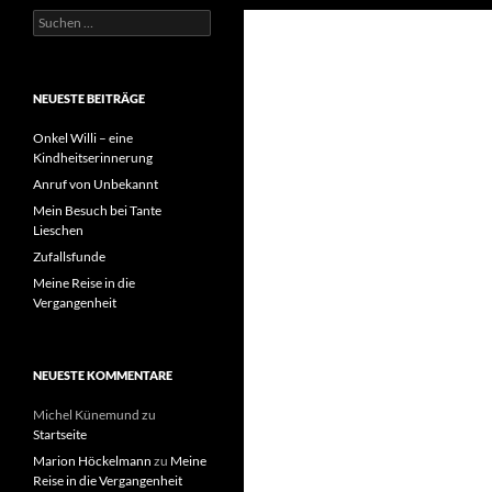
Suchen
nach:
NEUESTE BEITRÄGE
Onkel Willi – eine
Kindheitserinnerung
Anruf von Unbekannt
Mein Besuch bei Tante
Lieschen
Zufallsfunde
Meine Reise in die
Vergangenheit
NEUESTE KOMMENTARE
Michel Künemund
zu
Startseite
Marion Höckelmann
zu
Meine
Reise in die Vergangenheit