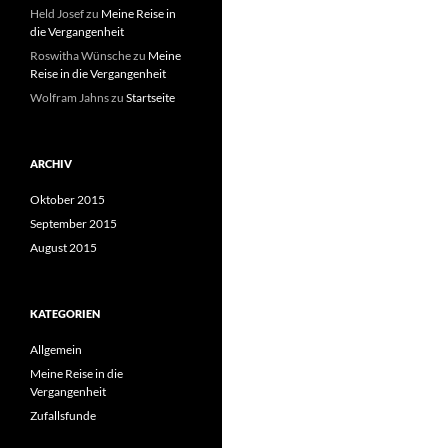
Held Josef
zu
Meine Reise in
die Vergangenheit
Roswitha Wünsche
zu
Meine
Reise in die Vergangenheit
Wolfram Jahns
zu
Startseite
ARCHIV
Oktober 2015
September 2015
August 2015
KATEGORIEN
Allgemein
Meine Reise in die
Vergangenheit
Zufallsfunde