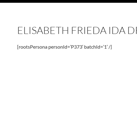
ELISABETH FRIEDA IDA 
[rootsPersona personId=’P373′ batchId=’1′ /]